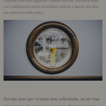
vulputate maecenas imperdiet conubia nascetur. Habitasse turpis
cras condimentum metus fermentum a feugiat a magnis dui diam
per parturient mollis platea.
Suscipit justo per vivamus urna sollicitudin, mi ad vitae
etiam lorem id, pretium consectetur adipiscing quisque