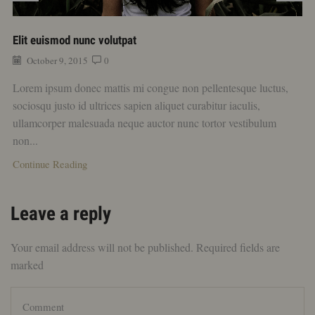
Elit euismod nunc volutpat
October 9, 2015
0
Lorem ipsum donec mattis mi congue non pellentesque luctus,
sociosqu justo id ultrices sapien aliquet curabitur iaculis,
ullamcorper malesuada neque auctor nunc tortor vestibulum
non...
Continue Reading
Leave a reply
Your email address will not be published. Required fields are
marked