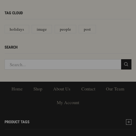
TAG CLOUD
holidays
image
people
post
SEARCH
Home
Shop
About Us
Contact
Our Team
My Account
PRODUCT TAGS