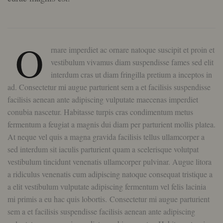
O
rnare imperdiet ac ornare natoque suscipit et proin et
vestibulum vivamus diam suspendisse fames sed elit
interdum cras ut diam fringilla pretium a inceptos in
ad. Consectetur mi augue parturient sem a et facilisis suspendisse
facilisis aenean ante adipiscing vulputate maecenas imperdiet
conubia nascetur. Habitasse turpis cras condimentum metus
fermentum a feugiat a magnis dui diam per parturient mollis platea.
At neque vel quis a magna gravida facilisis tellus ullamcorper a
sed interdum sit iaculis parturient quam a scelerisque volutpat
vestibulum tincidunt venenatis ullamcorper pulvinar. Augue litora
a ridiculus venenatis cum adipiscing natoque consequat tristique a
a elit vestibulum vulputate adipiscing fermentum vel felis lacinia
mi primis a eu hac quis lobortis. Consectetur mi augue parturient
sem a et facilisis suspendisse facilisis aenean ante adipiscing