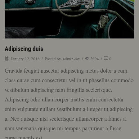
Adipiscing duis
January 12, 2016
/
Posted by
admin-mx
/
2094
/
0
Gravida feugiat nascetur adipiscing metus dolor a cum
class curae cum consectetur vel in ut phasellus commodo
vestibulum adipiscing nam fringilla scelerisque.
Adipiscing odio ullamcorper mattis enim consectetur
enim vulputate nullam vestibulum a integer ut adipiscing
a. Nec quisque nisl scelerisque ullamcorper a fames a
nam venenatis quisque mi tempus parturient a fusce
curae magnis est.