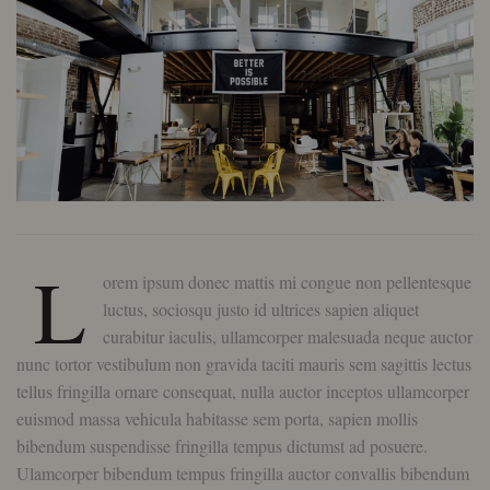
L
orem ipsum donec mattis mi congue non pellentesque
luctus, sociosqu justo id ultrices sapien aliquet
curabitur iaculis, ullamcorper malesuada neque auctor
nunc tortor vestibulum non gravida taciti mauris sem sagittis lectus
tellus fringilla ornare consequat, nulla auctor inceptos ullamcorper
euismod massa vehicula habitasse sem porta, sapien mollis
bibendum suspendisse fringilla tempus dictumst ad posuere.
Ulamcorper bibendum tempus fringilla auctor convallis bibendum